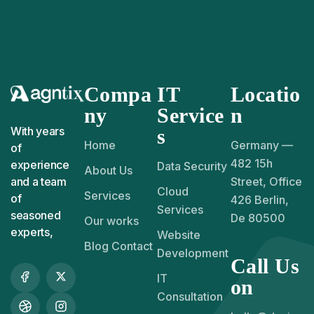
Compa
IT
Locatio
ny
Service
n
With years
s
Home
Germany —
of
482 15h
experience
Data Security
About Us
and a team
Street, Office
Cloud
Services
of
426 Berlin,
Services
seasoned
De 80500
Our works
experts,
Website
Blog Contact
Development
Call Us
IT
on
Consultation