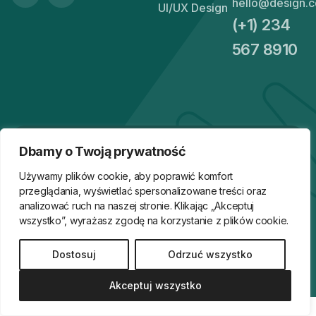
hello@design.
UI/UX Design
(+1) 234
567 8910
LET'S DISCUSS
Dbamy o Twoją prywatność
LET'S DISCUSS
Używamy plików cookie, aby poprawić komfort
przeglądania, wyświetlać spersonalizowane treści oraz
analizować ruch na naszej stronie. Klikając „Akceptuj
wszystko”, wyrażasz zgodę na korzystanie z plików cookie.
Dostosuj
Odrzuć wszystko
© 2025 – 2035 | All rights reserved by
Themepure
Akceptuj wszystko